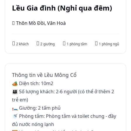
Lều Gia đình (Nghỉ qua đêm)
Thôn Mồ Đồi, Vân Hoà
2 khách
2 giường
1 phòng tắm
1 phòng ngủ
Thông tin về Lều Mông Cổ
🏕 Diện tích: 10m2
👨‍👩‍👧 Số lượng khách: 2-6 người (có thể ở thêm 2
trẻ em)
🛏 Giường: 2 tấm phủ
🚿 Phòng tắm: Phòng tắm và toilet chung - đầy
đủ nước nóng lạnh