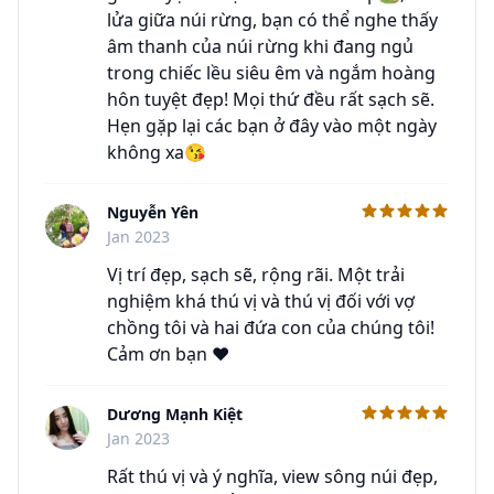
lửa giữa núi rừng, bạn có thể nghe thấy
âm thanh của núi rừng khi đang ngủ
trong chiếc lều siêu êm và ngắm hoàng
hôn tuyệt đẹp! Mọi thứ đều rất sạch sẽ.
Hẹn gặp lại các bạn ở đây vào một ngày
không xa😘
Nguyễn Yên
C
Jan 2023
Vị trí đẹp, sạch sẽ, rộng rãi. Một trải
nghiệm khá thú vị và thú vị đối với vợ
chồng tôi và hai đứa con của chúng tôi!
Cảm ơn bạn ♥️
Dương Mạnh Kiệt
C
Jan 2023
Rất thú vị và ý nghĩa, view sông núi đẹp,